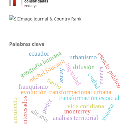
Palabras clave
geografía humana
ecuador
espacio público
urbanismo
michel foucault
lugaridad.
difusión
cuenca
azuay
ciudad
barrio
franquismo
evolución transformacional urbana
transformación espacial
interesados
arquitecto
poder
sistema
vida cotidiana
alicante
monterrey
análisis territorial