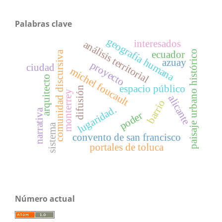
Palabras clave
geografía humana
interesados
análisis territorial
paisaje urbano histórico
ecuador
comunidad discursiva
azuay
proyecto
ciudad
michel foucault
arquitecto
espacio público
difusión
monterrey
alicante
barrio
lugaridad.
narrativa
poder
sistema
convento de san francisco
portales de toluca
Número actual