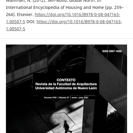
Walliman, N. (2012). Self-Build: Global North. In
International Encyclopedia of Housing and Home (pp. 259–
264). Elsevier.
https://doi.org/10.1016/B978-0-08-047163-
1.00507-5
DOI:
https://doi.org/10.1016/B978-0-08-047163-
1.00507-5