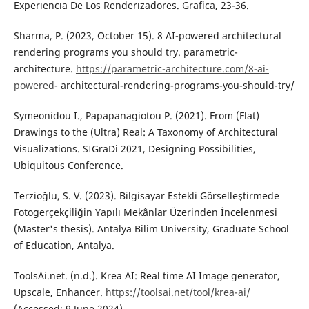
Experıencıa De Los Renderızadores. Grafica, 23-36.
Sharma, P. (2023, October 15). 8 AI-powered architectural
rendering programs you should try. parametric-
architecture.
https://parametric-architecture.com/8-ai-
powered-
architectural-rendering-programs-you-should-try/
Symeonidou I., Papapanagiotou P. (2021). From (Flat)
Drawings to the (Ultra) Real: A Taxonomy of Architectural
Visualizations. SIGraDi 2021, Designing Possibilities,
Ubiquitous Conference.
Terzioğlu, S. V. (2023). Bilgisayar Estekli Görselleştirmede
Fotogerçekçiliğin Yapılı Mekânlar Üzerinden İncelenmesi
(Master's thesis). Antalya Bilim University, Graduate School
of Education, Antalya.
ToolsAi.net. (n.d.). Krea AI: Real time AI Image generator,
Upscale, Enhancer.
https://toolsai.net/tool/krea-ai/
(Accessed: 9 June 2024)