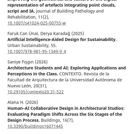
representation of artefacts integrating point clouds,
script and IA.
Journal of Building Pathology and
Rehabilitation,
11
(2),
10.1007/s41024-025-00755-w
Faruk Can Ünal, Derya Karadağ (2025)
Artificial Intelligence-Aided Design for Sustainability.
Urban Sustainability,
55.
10.1007/978-981-95-1349-9_4
Saniye Fışgın (2026)
Architecture Students and AI: Exploring Applications and
Perceptions in the Class.
CONTEXTO. Revista de la
Facultad de Arquitectura de la Universidad Autónoma de
Nuevo León,
20
(31),
10.29105/contexto20.31-522
Alana H. (2026)
Human–AI Collaborative Design in Architectural Studios:
Evaluating Paradigm Shifts Across the Six Stages of the
Design Process.
Buildings,
16
(7),
10.3390/buildings16071445