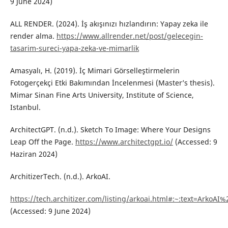
9 June 2024)
ALL RENDER. (2024). İş akışınızı hızlandırın: Yapay zeka ile
render alma.
https://www.allrender.net/post/gelecegin-
tasarim-sureci-yapa-zeka-ve-mimarlik
Amasyalı, H. (2019). İç Mimari Görselleştirmelerin
Fotogerçekçi Etki Bakımından İncelenmesi (Master’s thesis).
Mimar Sinan Fine Arts University, Institute of Science,
Istanbul.
ArchitectGPT. (n.d.). Sketch To Image: Where Your Designs
Leap Off the Page.
https://www.architectgpt.io/
(Accessed: 9
Haziran 2024)
ArchitizerTech. (n.d.). ArkoAI.
https://tech.architizer.com/listing/arkoai.html#:~:text=Ar
(Accessed: 9 June 2024)