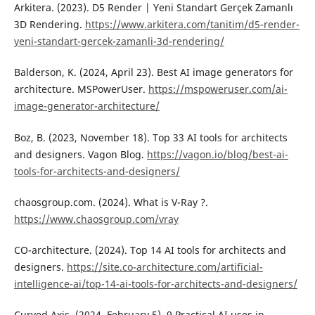
Arkitera. (2023). D5 Render | Yeni Standart Gerçek Zamanlı
3D Rendering.
https://www.arkitera.com/tanitim/d5-render-
yeni-standart-gercek-zamanli-3d-rendering/
Balderson, K. (2024, April 23). Best AI image generators for
architecture. MSPowerUser.
https://mspoweruser.com/ai-
image-generator-architecture/
Boz, B. (2023, November 18). Top 33 AI tools for architects
and designers. Vagon Blog.
https://vagon.io/blog/best-ai-
tools-for-architects-and-designers/
chaosgroup.com. (2024). What is V-Ray ?.
https://www.chaosgroup.com/vray
CO-architecture. (2024). Top 14 AI tools for architects and
designers.
https://site.co-architecture.com/artificial-
intelligence-ai/top-14-ai-tools-for-architects-and-designers/
Curved Axis. (2024, February 5). 9 Practical AI uses in