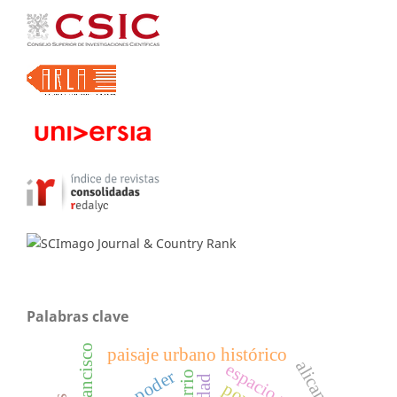
Palabras clave
paisaje urbano histórico
alicante
poder
barrio