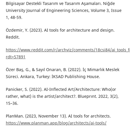
Bilgisayar Destekli Tasarım ve Tasarım Aşamaları. Niğde
University Journal of Engineering Sciences, Volume 3, Issue
1, 48-59.
Özdemir, Y. (2023). AI tools for architecture and design.
Reddit.
https://www.reddit.com/r/archviz/comments/18csi84/ai_tools_f
rdt=57891
Özer Baş, G., & Sayıl Onaran, B. (2022). İç Mimarlık Meslek
Süreci. Ankara, Turkey: İKSAD Publishing House.
Panicker, S. (2022). AI-Inflected Art/Architecture: Who(or
rather, what) is the artist/architect?. Blueprınt. 2022, 3(2),
15–36.
PlanMan. (2023, November 13). AI tools for architects.
https://www.planman.app/blog/architects/ai-tools/