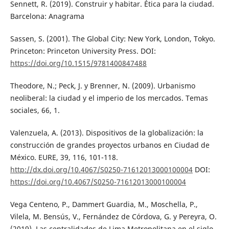
Sennett, R. (2019). Construir y habitar. Ética para la ciudad.
Barcelona: Anagrama
Sassen, S. (2001). The Global City: New York, London, Tokyo.
Princeton: Princeton University Press. DOI:
https://doi.org/10.1515/9781400847488
Theodore, N.; Peck, J. y Brenner, N. (2009). Urbanismo
neoliberal: la ciudad y el imperio de los mercados. Temas
sociales, 66, 1.
Valenzuela, A. (2013). Dispositivos de la globalización: la
construcción de grandes proyectos urbanos en Ciudad de
México. EURE, 39, 116, 101-118.
http://dx.doi.org/10.4067/S0250-71612013000100004
DOI:
https://doi.org/10.4067/S0250-71612013000100004
Vega Centeno, P., Dammert Guardia, M., Moschella, P.,
Vilela, M. Bensús, V., Fernández de Córdova, G. y Pereyra, O.
(2019). Las centralidades de Lima Metropolitana en el siglo