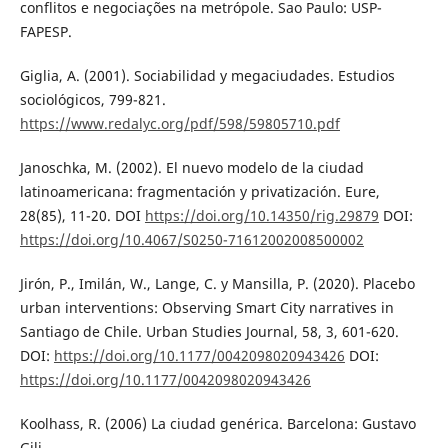
conflitos e negociações na metrópole. Sao Paulo: USP-
FAPESP.
Giglia, A. (2001). Sociabilidad y megaciudades. Estudios
sociológicos, 799-821.
https://www.redalyc.org/pdf/598/59805710.pdf
Janoschka, M. (2002). El nuevo modelo de la ciudad
latinoamericana: fragmentación y privatización. Eure,
28(85), 11-20. DOI
https://doi.org/10.14350/rig.29879
DOI:
https://doi.org/10.4067/S0250-71612002008500002
Jirón, P., Imilán, W., Lange, C. y Mansilla, P. (2020). Placebo
urban interventions: Observing Smart City narratives in
Santiago de Chile. Urban Studies Journal, 58, 3, 601-620.
DOI:
https://doi.org/10.1177/0042098020943426
DOI:
https://doi.org/10.1177/0042098020943426
Koolhass, R. (2006) La ciudad genérica. Barcelona: Gustavo
Gili.