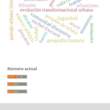
paisaje urbano histórico
poder
difusión
urbanismo
evolución transformacional urbana
comunidad discursiva
espacio público
portales de toluca
alicante
monterrey
lugaridad.
michel foucault
azuay
carreteras
ciudad
proyecto
barrio
geografía humana
Número actual