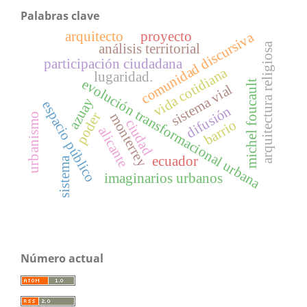
Palabras clave
arquitecto
proyecto
comunidad discursiva
arquitectura religiosa
análisis territorial
participación ciudadana
vida cotidiana
lugaridad.
evolución transformacional urbana
michel foucault
sistema vial
azuay
espacio público
difusión
poder
monterrey
urbanismo
ciudad
barrio
alicante
ecuador
sistema
imaginarios urbanos
Número actual