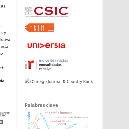
esta
os
es y
clusiva
 esta
io
 el
 de
Palabras clave
geografía humana
ecuador
michel foucault
alicante
convento de san francisco
monterrey
azuay
ciudad
0
poder