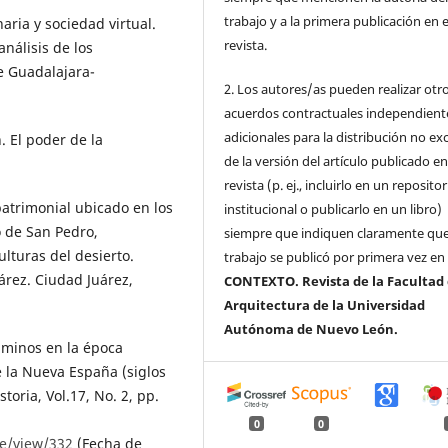
trabajo y a la primera publicación en 
ria y sociedad virtual.
revista.
nálisis de los
e Guadalajara-
2. Los autores/as pueden realizar otr
acuerdos contractuales independient
adicionales para la distribución no ex
. El poder de la
de la versión del artículo publicado en
revista (p. ej., incluirlo en un repositor
 patrimonial ubicado en los
institucional o publicarlo en un libro)
o de San Pedro,
siempre que indiquen claramente que
lturas del desierto.
trabajo se publicó por primera vez en
rez. Ciudad Juárez,
CONTEXTO. Revista de la Facultad
Arquitectura de la Universidad
Autónoma de Nuevo León.
aminos en la época
de la Nueva España (siglos
storia, Vol.17, No. 2, pp.
0
0
le/view/332
(Fecha de