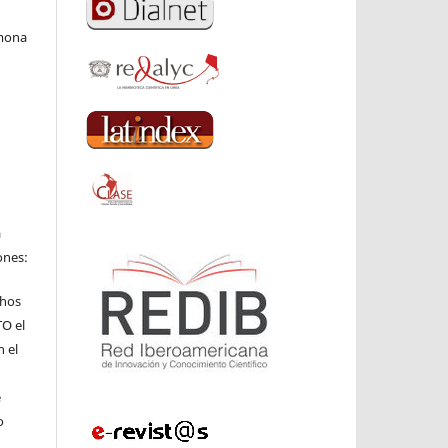
rmona
a
ones:
chos
TO el
n el
e
o
l