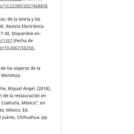
org/10.22380/2027468858
s: de la teoría y los
E, Revista Electrónica
17-30. Disponible en:
w/1357
(Fecha de
rg/10.4067/S0250-
de los viajeros de la
e Mendoza.
che, Miguel Ángel. (2018),
n de la restauración en
, Coahuila, México”, en
to. México. Ed.
 Juárez, Chihuahua. pp.