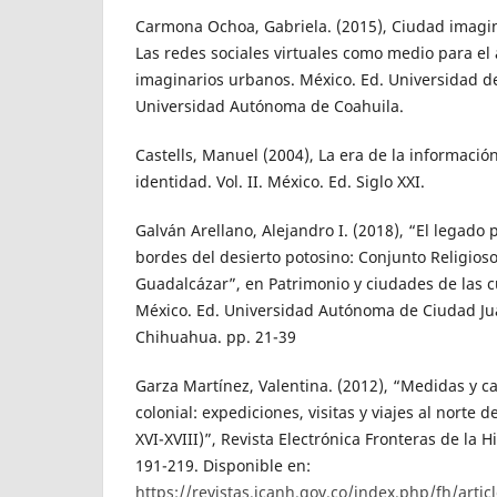
Carmona Ochoa, Gabriela. (2015), Ciudad imagina
Las redes sociales virtuales como medio para el a
imaginarios urbanos. México. Ed. Universidad d
Universidad Autónoma de Coahuila.
Castells, Manuel (2004), La era de la información
identidad. Vol. II. México. Ed. Siglo XXI.
Galván Arellano, Alejandro I. (2018), “El legado
bordes del desierto potosino: Conjunto Religios
Guadalcázar”, en Patrimonio y ciudades de las cu
México. Ed. Universidad Autónoma de Ciudad Juá
Chihuahua. pp. 21-39
Garza Martínez, Valentina. (2012), “Medidas y c
colonial: expediciones, visitas y viajes al norte 
XVI-XVIII)”, Revista Electrónica Fronteras de la Hi
191-219. Disponible en:
https://revistas.icanh.gov.co/index.php/fh/artic