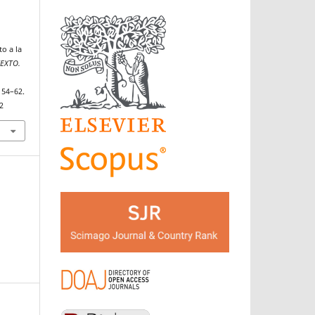
o a la
EXTO.
, 54–62.
2