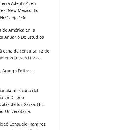
Tierra Adentro”, en
ces, New México. Ed.
No.1. pp. 1-6
s de América en la
nica Anuario De Estudios
(Fecha de consulta: 12 de
amer.2001.v58.i1.227
. Arango Editores.
rnácula mexicana del
ía en Diseño
colás de los Garza, N.L.
d Universitaria.
Aideé Consuelo; Ramírez