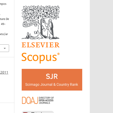
ampos
.
tura De
, 49–
xto/ar
 2011