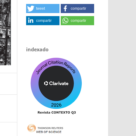
tweet
compartir
compartir
compartir
indexado