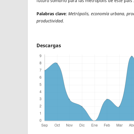
futuro sombrío para las metrópolis de este país 
Palabras clave
:
Metrópolis, economía urbana, pro
productividad.
Descargas