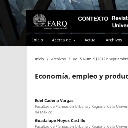
Inicio
Acerca de
Actual
Archivos
Inicio
/
Archivos
/
Vol. 5 Núm. 5 (2012): Septiembr
Economía, empleo y product
Edel Cadena Vargas
Facultad de Planeación Urbana y Regional de la Unive
de México
Guadalupe Hoyos Castillo
Facultad de Planeación Urbana y Regional de la Unive