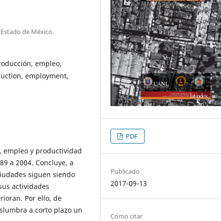
 Estado de México.
roducción, empleo,
duction, employment,
PDF
́a, empleo y productividad
89 a 2004. Concluye, a
Publicado
e ciudades siguen siendo
2017-09-13
 sus actividades
ioran. Por ello, de
islumbra a corto plazo un
Cómo citar