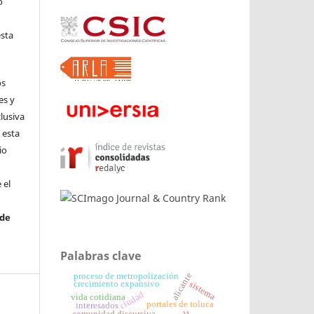
o
l
esta
os
es y
clusiva
 esta
io
 el
 de
Palabras clave
alicante
proceso de metropolización
crecimiento expansivo
sistema
ciudad
vida cotidiana
portales de toluca
interesados