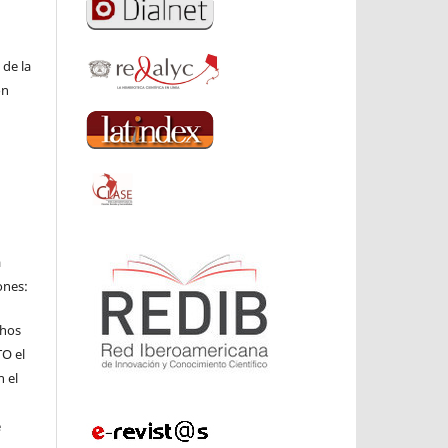
 de la
ón
a
ones:
chos
TO el
n el
e