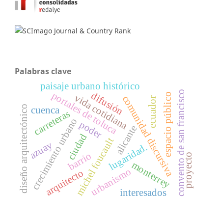
Palabras clave
paisaje urbano histórico
convento de san francisco
portales de toluca
difusión
espacio público
vida cotidiana
comunidad discursiva
ecuador
diseño arquitectónico
cuenca
carreteras
crecimiento urbano
poder
alicante
ciudad
michel foucault
azuay
lugaridad.
barrio
proyecto
monterrey
urbanismo
arquitecto
interesados